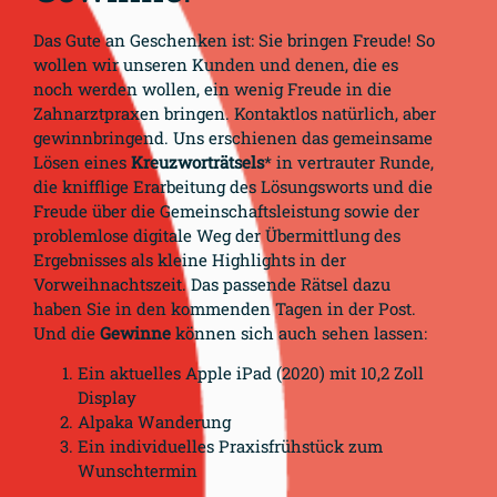
Das Gute an Geschenken ist: Sie bringen Freude! So
wollen wir unseren Kunden und denen, die es
noch werden wollen, ein wenig Freude in die
Zahnarztpraxen bringen. Kontaktlos natürlich, aber
gewinnbringend. Uns erschienen das gemeinsame
Lösen eines
Kreuzworträtsels
* in vertrauter Runde,
die knifflige Erarbeitung des Lösungsworts und die
Freude über die Gemeinschaftsleistung sowie der
problemlose digitale Weg der Übermittlung des
Ergebnisses als kleine Highlights in der
Vorweihnachtszeit. Das passende Rätsel dazu
haben Sie in den kommenden Tagen in der Post.
Und die
Gewinne
können sich auch sehen lassen:
Ein aktuelles Apple iPad (2020) mit 10,2 Zoll
Display
Alpaka Wanderung
Ein individuelles Praxisfrühstück zum
Wunschtermin