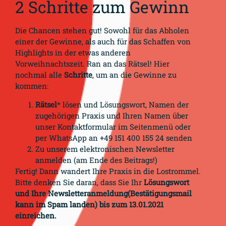
2 Schritte zum Gewinn
Die Chancen stehen gut! Sowohl für das Abholen
einer der Gewinne, als auch für das Schaffen von
Highlights in der etwas anderen
Vorweihnachtszeit. Ran an das Rätsel! Hier
nochmal alle
Schritte
, um an die Gewinne zu
kommen:
Rätsel
* lösen und Lösungswort, Namen der
zugehörigen Praxis und Ihren Namen über
unser Kontaktformular im Seitenmenü oder
per WhatsApp an +49 151 400 155 24 senden
Zu unserem elektronischen Newsletter
anmelden (am Ende des Beitrags!)
Fertig! Dann wandert Ihre Praxis in die Lostrommel.
Bitte denken Sie daran, dass Sie Ihr
Lösungswort
und Ihre Newsletteranmeldung(Bestätigungsmail
kann im Spam landen) bis zum 13.01.2021
einreichen.