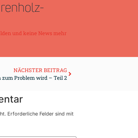
hrenholz-
elden und keine News mehr
NÄCHSTER BEITRAG
zum Problem wird – Teil 2
entar
ht.
Erforderliche Felder sind mit