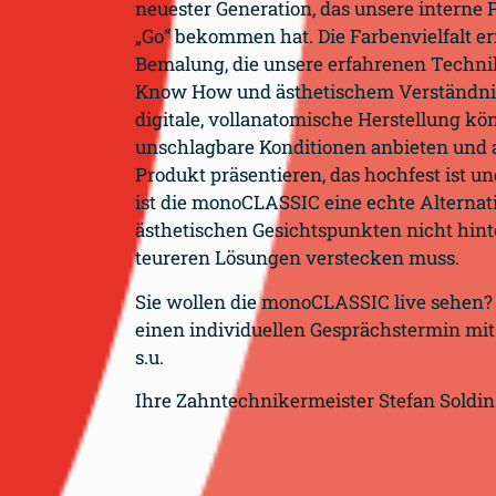
neuester Generation, das unsere interne
„Go“ bekommen hat. Die Farbenvielfalt er
Bemalung, die unsere erfahrenen Techn
Know How und ästhetischem Verständnis 
digitale, vollanatomische Herstellung kö
unschlagbare Konditionen anbieten und a
Produkt präsentieren, das hochfest ist u
ist die monoCLASSIC eine echte Alternati
ästhetischen Gesichtspunkten nicht hint
teureren Lösungen verstecken muss.
Sie wollen die monoCLASSIC live sehen?
einen individuellen Gesprächstermin mi
s.u.
Ihre Zahntechnikermeister Stefan Soldi