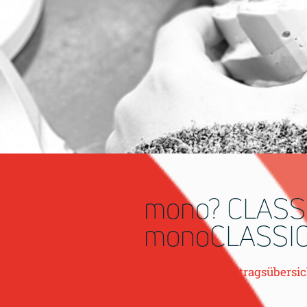
mono? CLASS
monoCLASSIC
Zurück zur Beitragsübersic