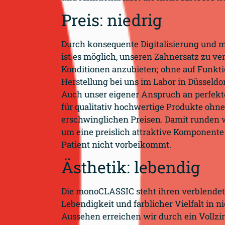
Preis: niedrig
Durch konsequente Digitalisierung und 
ist es möglich, unseren Zahnersatz zu v
Konditionen anzubieten; ohne auf Funktio
Herstellung bei uns im Labor in Düsseldo
Auch unser eigener Anspruch an perfekt
für qualitativ hochwertige Produkte ohne
erschwinglichen Preisen. Damit runden w
um eine preislich attraktive Komponente 
Patient nicht vorbeikommt.
Ästhetik: lebendig
Die monoCLASSIC steht ihren verblende
Lebendigkeit und farblicher Vielfalt in 
Aussehen erreichen wir durch ein Vollzi