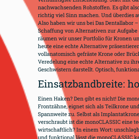
nachwachsenden Rohstoffen. Es gibt also 
richtig viel Sinn machen. Und überdies au
Also haben wir uns bei Das Dentallabor –
Schaffung von Alternativen zur Aufgabe 
räumen wir unser Portfolio für Kronen 
heute eine echte Alternative präsentier
vollanatomisch gefräste Krone oder Brüc
Veredelung eine echte Alternative zu ih
Geschwistern darstellt. Optisch, funktiona
Einsatzbandbreite: h
Einen Haken? Den gibt es nicht! Die mon
Frontzähne, eignet sich als Teilkrone un
Spannweite zu. Selbst als Implantatkron
verschraubt ist die monoCLASSIC eine te
wirtschaftlich? In einem Wort: unschlagba
und funktional lässt die monoCLASSIC k